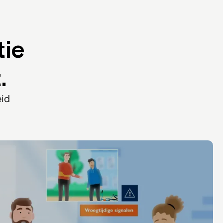
ie
.
eid