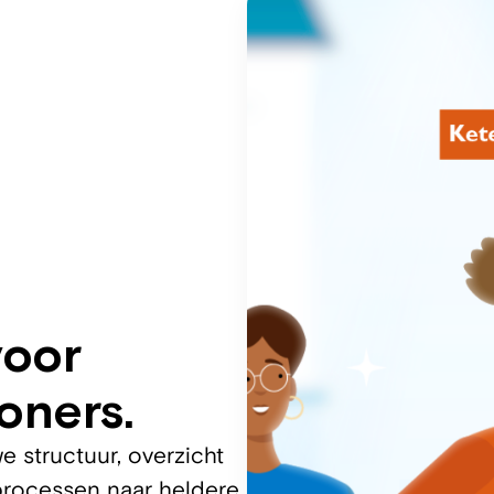
voor
oners.
e structuur, overzicht
 processen naar heldere