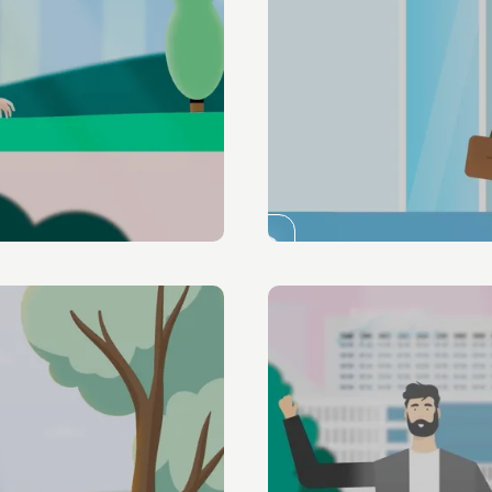
Animatie
OLVG
Bevallingsvoorkeure
Bekijk de video