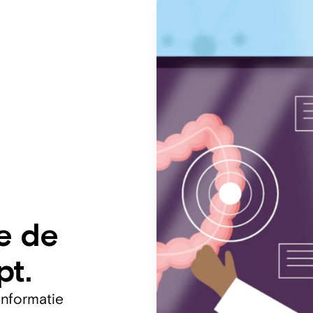
ie de
pt.
informatie