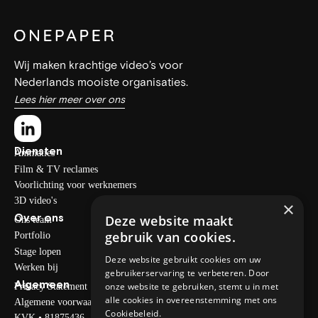
Wij maken krachtige video’s voor
Nederlands mooiste organisaties.
Lees hier meer over ons
Diensten
Animaties
Film & TV reclames
Voorlichting voor werknemers
3D video's
×
Over ons
Deze website maakt
Ons team
gebruik van cookies.
Portfolio
Stage lopen
Deze website gebruikt cookies om uw
Werken bij
gebruikerservaring te verbeteren. Door
Algemeen
Privacy Statement
onze website te gebruiken, stemt u in met
alle cookies in overeenstemming met ons
Algemene voorwaarden
Cookiebeleid.
KVK • 81875436