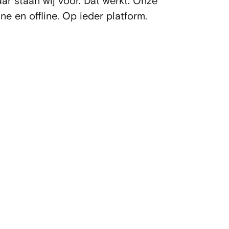
r staan wij voor. Dat werkt. Onze
ne en offline. Op ieder platform.
o
?
Op