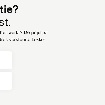
tie?
st.
et werkt? De prijslijst
res verstuurd. Lekker