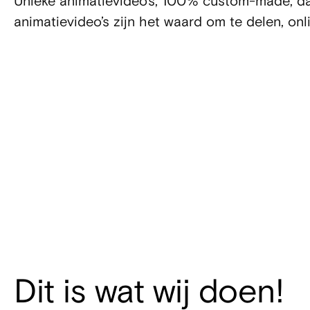
Unieke animatievideo’s, 100% custom-made, daa
animatievideo’s zijn het waard om te delen, onli
Animatievide
laten maken
Dit is wat wij doen!
Uitlegvideo's
Content
3D animaties