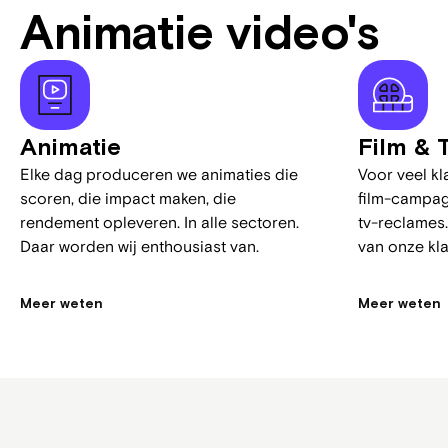
maat & vaste p
Animatie video's
1250+ video producties | Flexibel & Snel | Vaste pr
Animatie
Film & 
Elke dag produceren we animaties die
Voor veel k
scoren, die impact maken, die
film-campagn
Bekijk ons we
Download prijslijst
rendement opleveren. In alle sectoren.
tv-reclames
Daar worden wij enthousiast van.
van onze kla
Meer weten
Meer weten