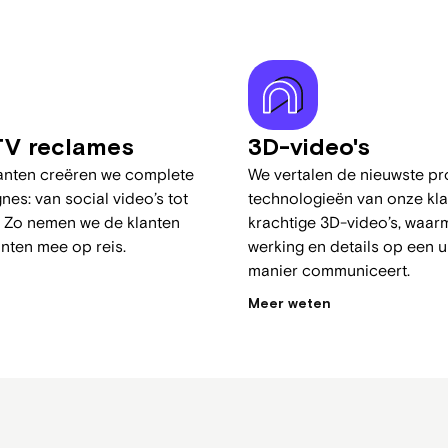
rijs.
ijs
TV reclames
3D-video's
lanten creëren we complete
We vertalen de nieuwste pr
es: van social video’s tot
technologieën van onze kla
rk
. Zo nemen we de klanten
krachtige 3D-video’s, waar
nten mee op reis.
werking en details op een u
manier communiceert.
Meer weten