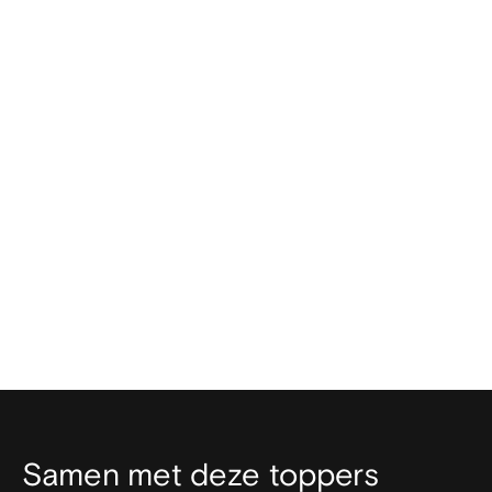
Wanneer kunnen jullie starten met mijn
filmpje animatie?
Video laten maken
Samen met deze toppers