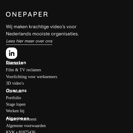
Wij maken krachtige video’s voor
Nederlands mooiste organisaties.
Lees hier meer over ons
Diensten
Animaties
Film & TV reclames
Voorlichting voor werknemers
3D video's
Over ons
Ons team
Portfolio
Stage lopen
Werken bij
Algemeen
Privacy Statement
Algemene voorwaarden
KVK • 81875436