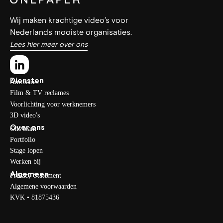
Wij maken krachtige video’s voor
Nederlands mooiste organisaties.
Lees hier meer over ons
Diensten
Animaties
Film & TV reclames
Voorlichting voor werknemers
3D video's
Over ons
Ons team
Portfolio
Stage lopen
Werken bij
Algemeen
Privacy Statement
Algemene voorwaarden
KVK • 81875436