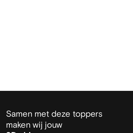
Zorgen jullie ervoor dat de video animatie
mijn doelgroep bereikt?
Samen met deze toppers
maken wij jouw
animatie.
video.