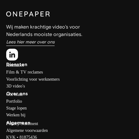
Wij maken krachtige video’s voor
Nederlands mooiste organisaties.
Lees hier meer over ons
Diensten
Animaties
Film & TV reclames
Voorlichting voor werknemers
3D video's
Over ons
Ons team
Portfolio
Stage lopen
Werken bij
Algemeen
Privacy Statement
Algemene voorwaarden
KVK • 81875436